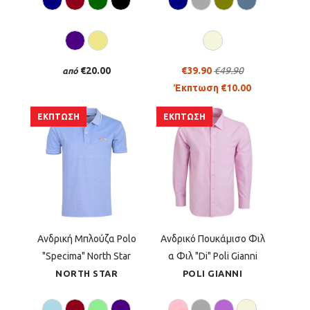
€20.00
€39.90
€49.90
από
Έκπτωση €10.00
ΈΚΠΤΩΣΗ
ΈΚΠΤΩΣΗ
Aνδρική Μπλούζα Polo
Ανδρικό Πουκάμισο Φιλ
"Specima" North Star
α Φιλ "Di" Poli Gianni
NORTH STAR
POLI GIANNI