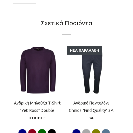
Σχετικά Προϊόντα
ΈΚΠΤΩΣΗ
ΝΈΑ ΠΑΡΑΛΑΒΉ
Ανδρική Μπλούζα T-Shirt
Ανδρικό Παντελόνι
"Yeti Ross" Double
Chinos "Find Quality" 3Α
DOUBLE
3Α