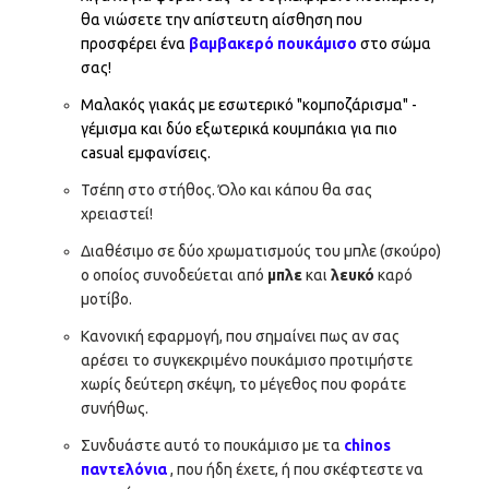
θα νιώσετε την απίστευτη αίσθηση που
προσφέρει ένα
βαμβακερό πουκάμισο
στο σώμα
σας!
Μαλακός γιακάς με εσωτερικό "κομποζάρισμα" -
γέμισμα και δύο εξωτερικά κουμπάκια για πιο
casual εμφανίσεις.
Τσέπη στο στήθος. Όλο και κάπου θα σας
χρειαστεί!
Διαθέσιμο σε δύο χρωματισμούς του μπλε (σκούρο)
ο οποίος συνοδεύεται από
μπλε
και
λευκό
καρό
μοτίβο.
Κανονική εφαρμογή, που σημαίνει πως αν σας
αρέσει το συγκεκριμένο πουκάμισο προτιμήστε
χωρίς δεύτερη σκέψη, το μέγεθος που φοράτε
συνήθως.
Συνδυάστε αυτό το πουκάμισο με τα
chinos
παντελόνια
, που ήδη έχετε, ή που σκέφτεστε να